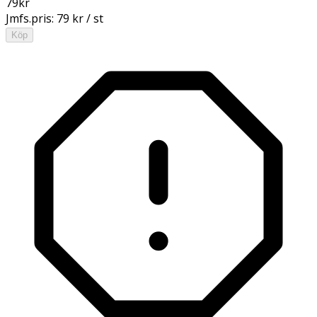
79
kr
Jmfs.pris:
79 kr / st
Köp