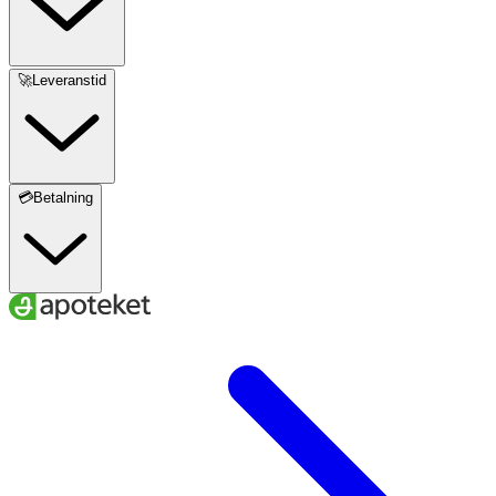
🚀Leveranstid
💳Betalning