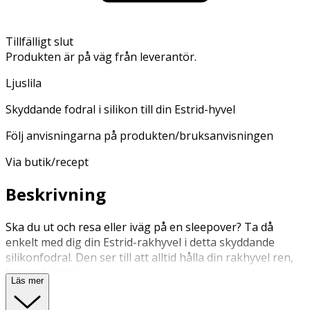
Tillfälligt slut
Produkten är på väg från leverantör.
Ljuslila
Skyddande fodral i silikon till din Estrid-hyvel
Följ anvisningarna på produkten/bruksanvisningen
Via butik/recept
Beskrivning
Ska du ut och resa eller iväg på en sleepover? Ta då
enkelt med dig din Estrid-rakhyvel i detta skyddande
silikonfodral. Den ser till att alltid hålla din rakhyvel ren,
torr och säker.
Läs mer
Stoppa in din rakhyvel i fodralet, vik in fliken och sådär!
Nu kan du ta med rakhyveln på alla dina äventyr.