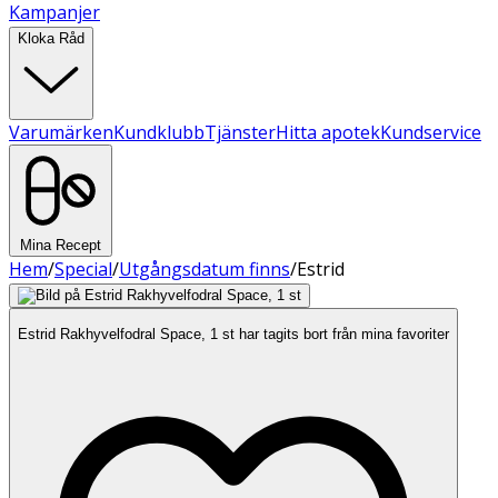
Kampanjer
Kloka Råd
Varumärken
Kundklubb
Tjänster
Hitta apotek
Kundservice
Mina Recept
Hem
/
Special
/
Utgångsdatum finns
/
Estrid
Estrid Rakhyvelfodral Space, 1 st har tagits bort från mina favoriter