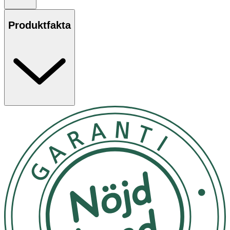
OK för gravida och ammande: Ja
Produktfakta