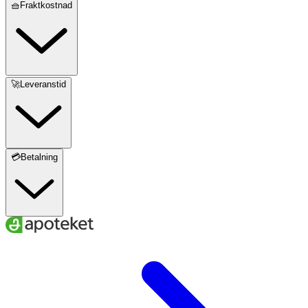
🧺Fraktkostnad
🚀Leveranstid
💳Betalning