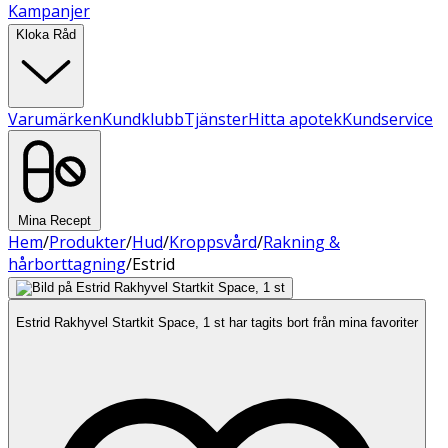
Kampanjer
Kloka Råd
Varumärken
Kundklubb
Tjänster
Hitta apotek
Kundservice
Mina Recept
Hem
/
Produkter
/
Hud
/
Kroppsvård
/
Rakning &
hårborttagning
/
Estrid
Estrid Rakhyvel Startkit Space, 1 st har tagits bort från mina favoriter