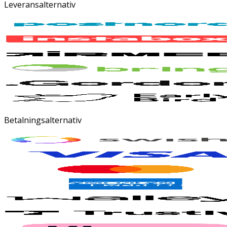
Leveransalternativ
Betalningsalternativ