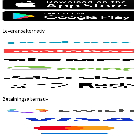
Leveransalternativ
Betalningsalternativ