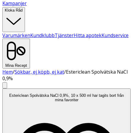
Kampanjer
Kloka Råd
Varumärken
Kundklubb
Tjänster
Hitta apotek
Kundservice
Mina Recept
Hem
/
Sökbar, ej köpb, ej kat
/
Estericlean Spolvätska NaCl
0,9%
Estericlean Spolvätska NaCl 0,9%, 10 x 500 ml har tagits bort från
mina favoriter