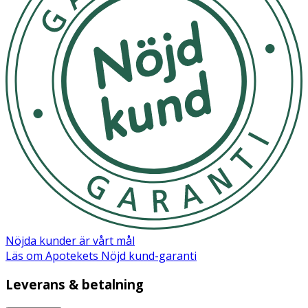
Nöjda kunder är vårt mål
Läs om Apotekets Nöjd kund-garanti
Leverans & betalning