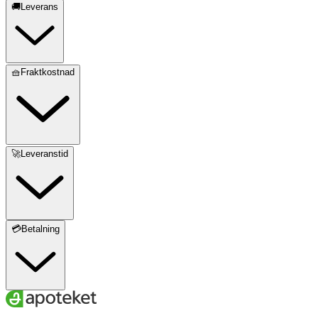
🚚Leverans
🧺Fraktkostnad
🚀Leveranstid
💳Betalning