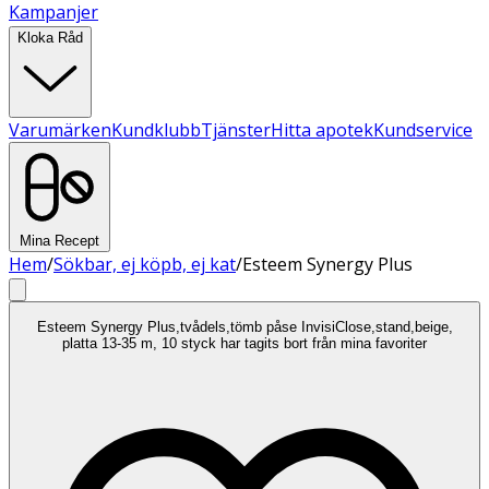
Kampanjer
Kloka Råd
Varumärken
Kundklubb
Tjänster
Hitta apotek
Kundservice
Mina Recept
Hem
/
Sökbar, ej köpb, ej kat
/
Esteem Synergy Plus
Esteem Synergy Plus,tvådels,tömb påse InvisiClose,stand,beige,
platta 13-35 m, 10 styck har tagits bort från mina favoriter