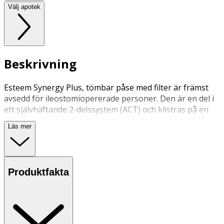
Välj apotek
Beskrivning
Esteem Synergy Plus, tömbar påse med filter är främst
avsedd för ileostomiopererade personer. Den är en del i
ett självhäftande 2-delssystem (ACT) och klistras på en
basplatta. Den kan bytas medan plattan sitter kvar på
Läs mer
huden. Påsens fästring består av ett mjukt flexibelt
skummaterial. Påsen kan bara användas tillsammans
med Esteem Synergy plattor. Integrerat påslås.
Produktfakta