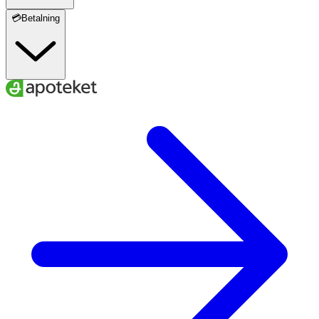
💳Betalning