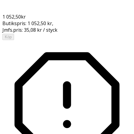
1 052,50
kr
Butikspris:
1 052,50 kr
,
Jmfs.pris:
35,08 kr / styck
Köp