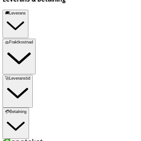
🚚Leverans
🧺Fraktkostnad
🚀Leveranstid
💳Betalning