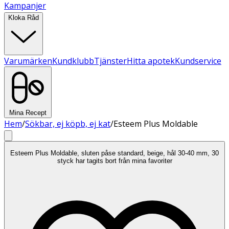
Kampanjer
Kloka Råd
Varumärken
Kundklubb
Tjänster
Hitta apotek
Kundservice
Mina Recept
Hem
/
Sökbar, ej köpb, ej kat
/
Esteem Plus Moldable
Esteem Plus Moldable, sluten påse standard, beige, hål 30-40 mm, 30
styck har tagits bort från mina favoriter