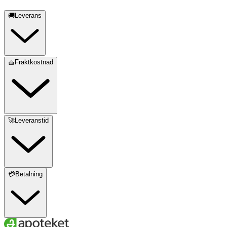
🚚Leverans
🧺Fraktkostnad
🚀Leveranstid
💳Betalning