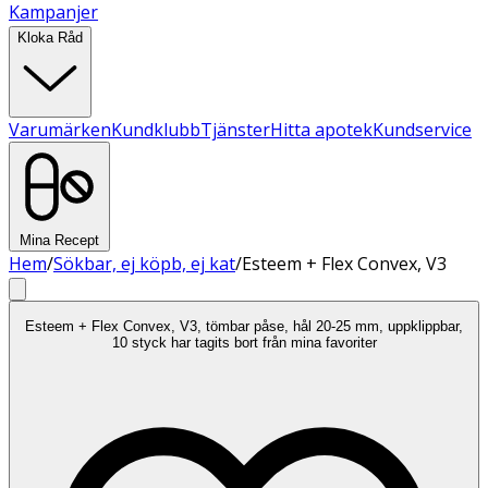
Kampanjer
Kloka Råd
Varumärken
Kundklubb
Tjänster
Hitta apotek
Kundservice
Mina Recept
Hem
/
Sökbar, ej köpb, ej kat
/
Esteem + Flex Convex, V3
Esteem + Flex Convex, V3, tömbar påse, hål 20-25 mm, uppklippbar,
10 styck har tagits bort från mina favoriter