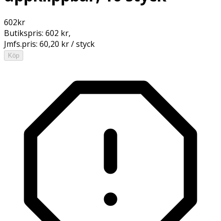
602
kr
Butikspris:
602 kr
,
Jmfs.pris:
60,20 kr / styck
Köp