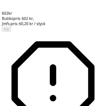
602
kr
Butikspris:
602 kr
,
Jmfs.pris:
60,20 kr / styck
Köp