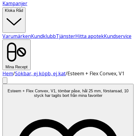
Kampanjer
Kloka Råd
Varumärken
Kundklubb
Tjänster
Hitta apotek
Kundservice
Mina Recept
Hem
/
Sökbar, ej köpb, ej kat
/
Esteem + Flex Convex, V1
Esteem + Flex Convex, V1, tömbar påse, hål 25 mm, förstansad, 10
styck har tagits bort från mina favoriter