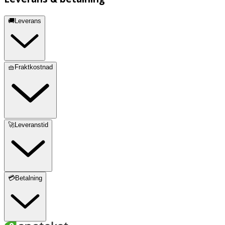
🚚Leverans
🧺Fraktkostnad
🚀Leveranstid
💳Betalning