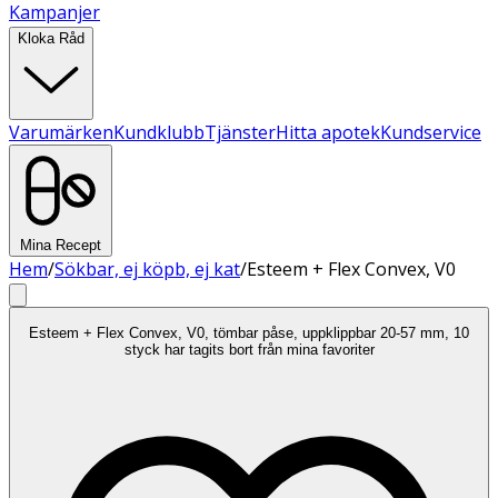
Kampanjer
Kloka Råd
Varumärken
Kundklubb
Tjänster
Hitta apotek
Kundservice
Mina Recept
Hem
/
Sökbar, ej köpb, ej kat
/
Esteem + Flex Convex, V0
Esteem + Flex Convex, V0, tömbar påse, uppklippbar 20-57 mm, 10
styck har tagits bort från mina favoriter