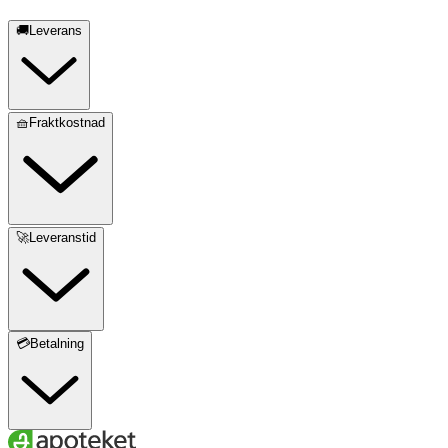
🚚Leverans
🧺Fraktkostnad
🚀Leveranstid
💳Betalning