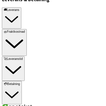
🚚Leverans
🧺Fraktkostnad
🚀Leveranstid
💳Betalning