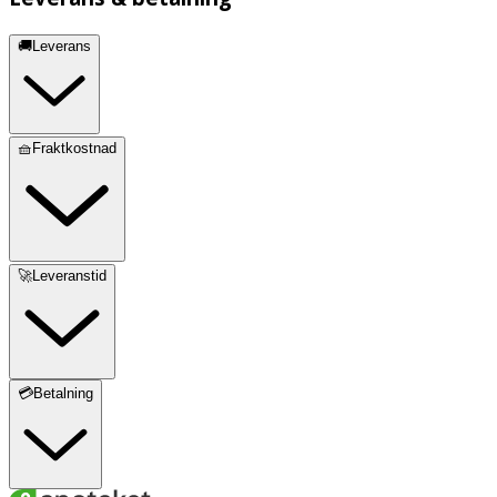
🚚Leverans
🧺Fraktkostnad
🚀Leveranstid
💳Betalning