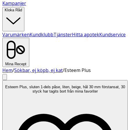
Kampanjer
Kloka Råd
Varumärken
Kundklubb
Tjänster
Hitta apotek
Kundservice
Mina Recept
Hem
/
Sökbar, ej köpb, ej kat
/
Esteem Plus
Esteem Plus, sluten 1-dels påse, liten, beige, hål 30 mm förstansat, 30
styck har tagits bort från mina favoriter