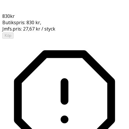
830
kr
Butikspris:
830 kr
,
Jmfs.pris:
27,67 kr / styck
Köp