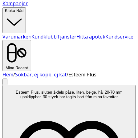
Kampanjer
Kloka Råd
Varumärken
Kundklubb
Tjänster
Hitta apotek
Kundservice
Mina Recept
Hem
/
Sökbar, ej köpb, ej kat
/
Esteem Plus
Esteem Plus, sluten 1-dels påse, liten, beige, hål 20-70 mm
uppklippbar, 30 styck har tagits bort från mina favoriter