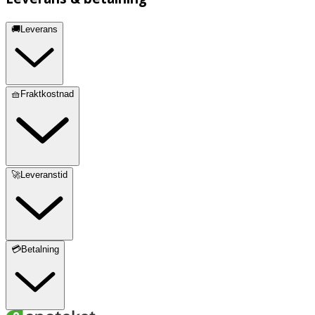
🚚Leverans
🧺Fraktkostnad
🚀Leveranstid
💳Betalning