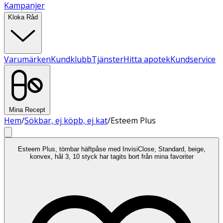
Kampanjer
Kloka Råd
Varumärken
Kundklubb
Tjänster
Hitta apotek
Kundservice
Mina Recept
Hem
/
Sökbar, ej köpb, ej kat
/
Esteem Plus
Esteem Plus, tömbar häftpåse med InvisiClose, Standard, beige,
konvex, hål 3, 10 styck har tagits bort från mina favoriter