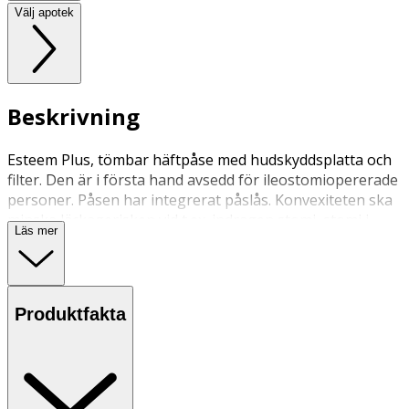
Välj apotek
Beskrivning
Esteem Plus, tömbar häftpåse med hudskyddsplatta och
filter. Den är i första hand avsedd för ileostomiopererade
personer. Påsen har integrerat påslås. Konvexiteten ska
minska läckagerisken vid t.ex. indragen stomi, stomi i
Läs mer
hudplanet eller ojämnheter i huden. Hudskyddsplattan är
täckt av Durahesivematerial, vilket börjar svälla när det
kommer i kontakt med avföring.
Produktfakta