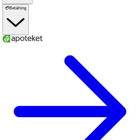
💳Betalning