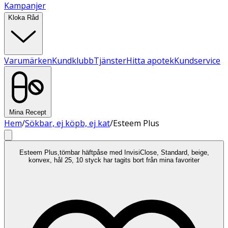
Kampanjer
Kloka Råd
Varumärken
Kundklubb
Tjänster
Hitta apotek
Kundservice
Mina Recept
Hem
/
Sökbar, ej köpb, ej kat
/
Esteem Plus
Esteem Plus,tömbar häftpåse med InvisiClose, Standard, beige,
konvex, hål 25, 10 styck har tagits bort från mina favoriter