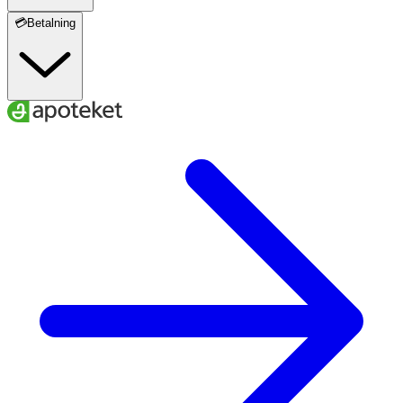
💳Betalning