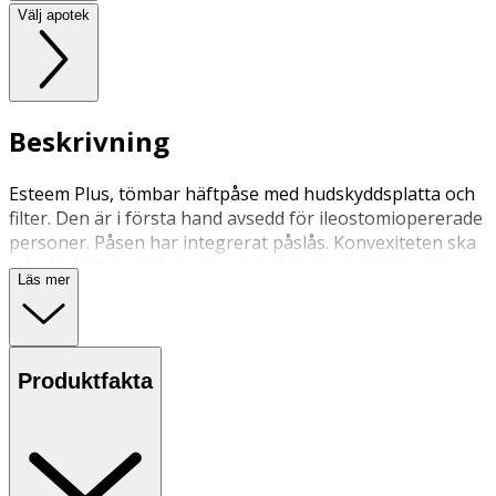
Välj apotek
Beskrivning
Esteem Plus, tömbar häftpåse med hudskyddsplatta och
filter. Den är i första hand avsedd för ileostomiopererade
personer. Påsen har integrerat påslås. Konvexiteten ska
minska läckagerisken vid t.ex. indragen stomi, stomi i
Läs mer
hudplanet eller ojämnheter i huden. Hudskyddsplattan är
täckt av Durahesivematerial, vilket börjar svälla när det
kommer i kontakt med avföring.
Produktfakta