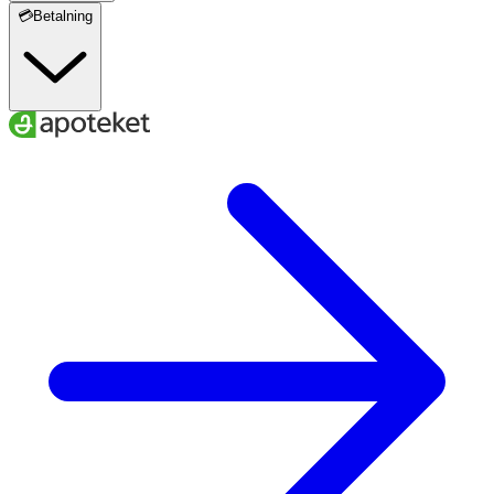
💳Betalning