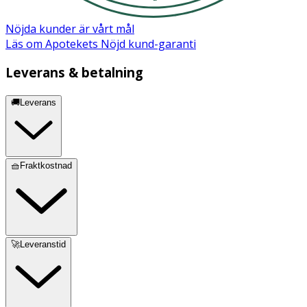
Nöjda kunder är vårt mål
Läs om Apotekets Nöjd kund-garanti
Leverans & betalning
🚚Leverans
🧺Fraktkostnad
🚀Leveranstid