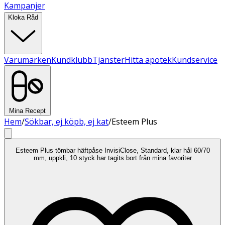
Kampanjer
Kloka Råd
Varumärken
Kundklubb
Tjänster
Hitta apotek
Kundservice
Mina Recept
Hem
/
Sökbar, ej köpb, ej kat
/
Esteem Plus
Esteem Plus tömbar häftpåse InvisiClose, Standard, klar hål 60/70
mm, uppkli, 10 styck har tagits bort från mina favoriter