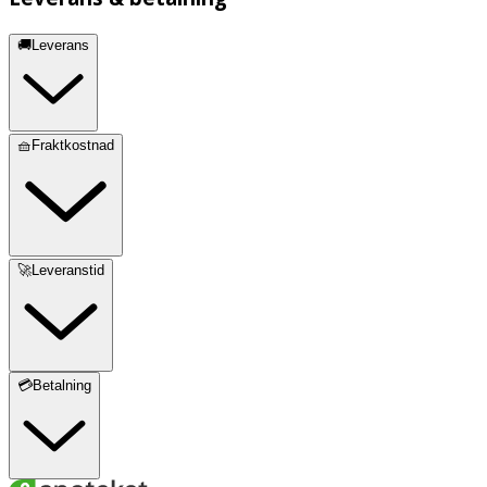
🚚Leverans
🧺Fraktkostnad
🚀Leveranstid
💳Betalning