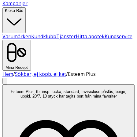
Kampanjer
Kloka Råd
Varumärken
Kundklubb
Tjänster
Hitta apotek
Kundservice
Mina Recept
Hem
/
Sökbar, ej köpb, ej kat
/
Esteem Plus
Esteem Plus, tb, insp. lucka, standard, Invisiclose påslås, beige,
uppkl. 20/7, 10 styck har tagits bort från mina favoriter