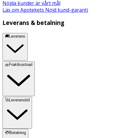
Nöjda kunder är vårt mål
Läs om Apotekets Nöjd kund-garanti
Leverans & betalning
🚚Leverans
🧺Fraktkostnad
🚀Leveranstid
💳Betalning