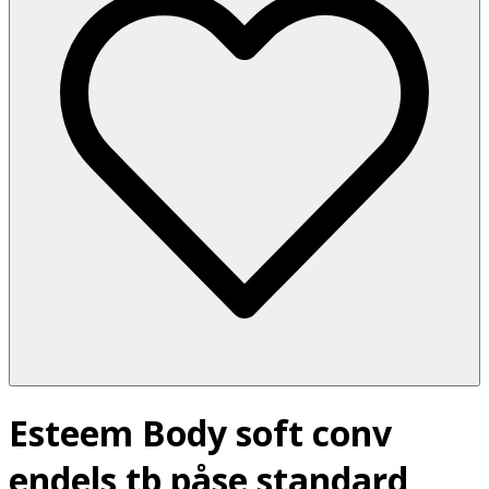
Esteem Body soft conv
endels tb påse standard