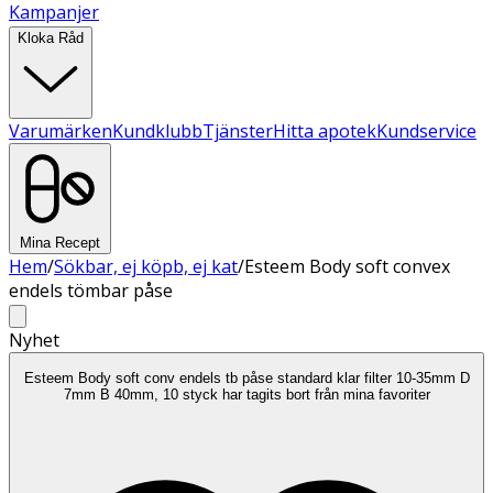
Kampanjer
Kloka Råd
Varumärken
Kundklubb
Tjänster
Hitta apotek
Kundservice
Mina Recept
Hem
/
Sökbar, ej köpb, ej kat
/
Esteem Body soft convex
endels tömbar påse
Nyhet
Esteem Body soft conv endels tb påse standard klar filter 10-35mm D
7mm B 40mm, 10 styck har tagits bort från mina favoriter