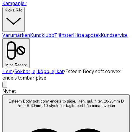
Kampanjer
Kloka Råd
Varumärken
Kundklubb
Tjänster
Hitta apotek
Kundservice
Mina Recept
Hem
/
Sökbar, ej köpb, ej kat
/
Esteem Body soft convex
endels tömbar påse
Nyhet
Esteem Body soft conv endels tb påse, liten, grå, filter, 10-25mm D
7mm B 30mm, 10 styck har tagits bort från mina favoriter