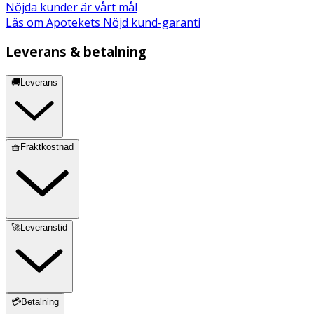
Nöjda kunder är vårt mål
Läs om Apotekets Nöjd kund-garanti
Leverans & betalning
🚚Leverans
🧺Fraktkostnad
🚀Leveranstid
💳Betalning