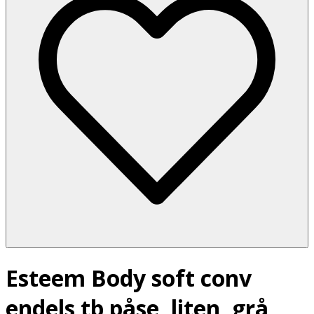
Esteem Body soft conv
endels tb påse, liten, grå,