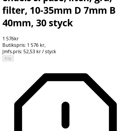
filter, 10-35mm D 7mm B
40mm, 30 styck
1 576
kr
Butikspris:
1 576 kr
,
Jmfs.pris:
52,53 kr / styck
Köp