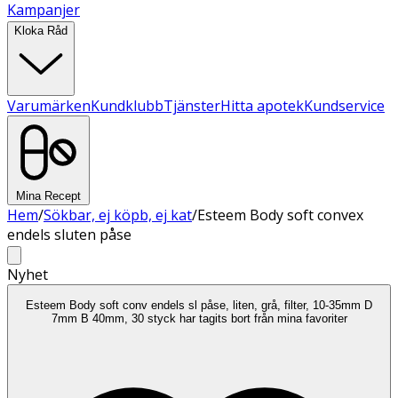
Kampanjer
Kloka Råd
Varumärken
Kundklubb
Tjänster
Hitta apotek
Kundservice
Mina Recept
Hem
/
Sökbar, ej köpb, ej kat
/
Esteem Body soft convex
endels sluten påse
Nyhet
Esteem Body soft conv endels sl påse, liten, grå, filter, 10-35mm D
7mm B 40mm, 30 styck har tagits bort från mina favoriter