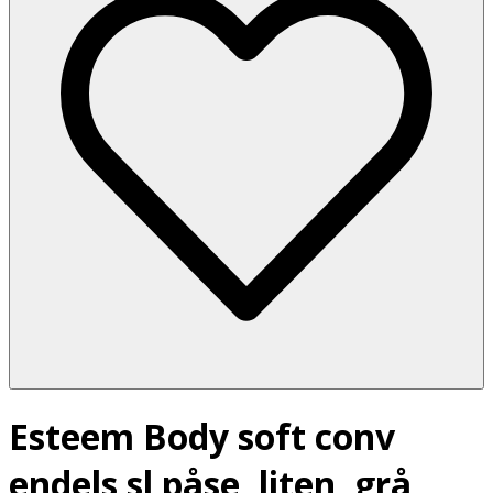
Esteem Body soft conv
endels sl påse, liten, grå,