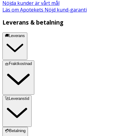
Nöjda kunder är vårt mål
Läs om Apotekets Nöjd kund-garanti
Leverans & betalning
🚚Leverans
🧺Fraktkostnad
🚀Leveranstid
💳Betalning