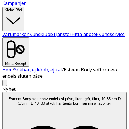
Kampanjer
Kloka Råd
Varumärken
Kundklubb
Tjänster
Hitta apotek
Kundservice
Mina Recept
Hem
/
Sökbar, ej köpb, ej kat
/
Esteem Body soft convex
endels sluten påse
Nyhet
Esteem Body soft conv endels sl påse, liten, grå, filter, 10-35mm D
3,5mm B 40, 30 styck har tagits bort från mina favoriter