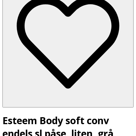
Esteem Body soft conv
endels sl påse, liten, grå,