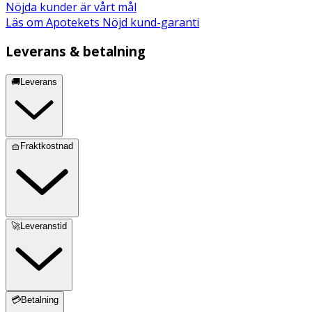
Nöjda kunder är vårt mål
Läs om Apotekets Nöjd kund-garanti
Leverans & betalning
🚚Leverans
🧺Fraktkostnad
🚀Leveranstid
💳Betalning