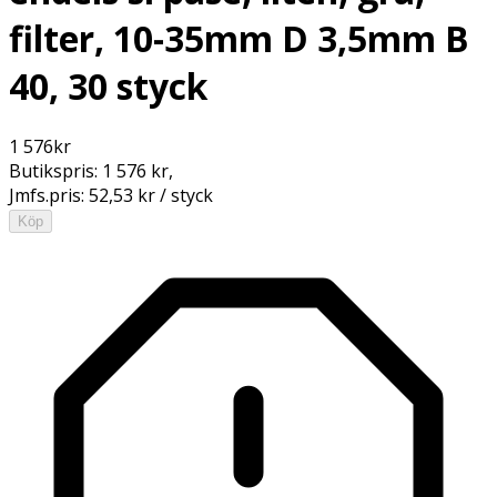
filter, 10-35mm D 3,5mm B
40, 30 styck
1 576
kr
Butikspris:
1 576 kr
,
Jmfs.pris:
52,53 kr / styck
Köp