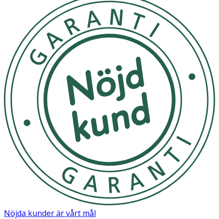
Nöjda kunder är vårt mål