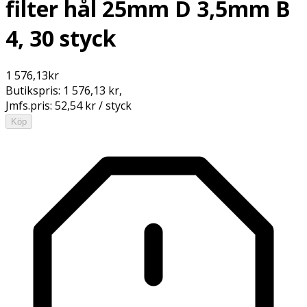
filter hål 25mm D 3,5mm B
4, 30 styck
1 576,13
kr
Butikspris:
1 576,13 kr
,
Jmfs.pris:
52,54 kr / styck
Köp