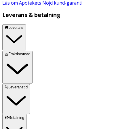
Läs om Apotekets Nöjd kund-garanti
Leverans & betalning
🚚Leverans
🧺Fraktkostnad
🚀Leveranstid
💳Betalning