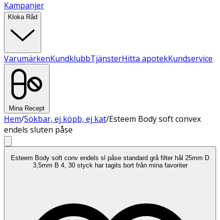
Kampanjer
Kloka Råd
Varumärken
Kundklubb
Tjänster
Hitta apotek
Kundservice
Mina Recept
Hem
/
Sökbar, ej köpb, ej kat
/
Esteem Body soft convex
endels sluten påse
Esteem Body soft conv endels sl påse standard grå filter hål 25mm D
3,5mm B 4, 30 styck har tagits bort från mina favoriter