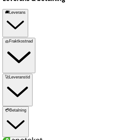
🚚Leverans
🧺Fraktkostnad
🚀Leveranstid
💳Betalning