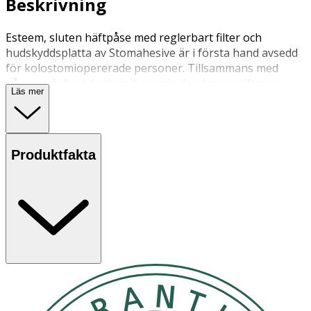
Beskrivning
Esteem, sluten häftpåse med reglerbart filter och
hudskyddsplatta av Stomahesive är i första hand avsedd
för kolostomiopererade personer. Tillsammans med
påsarna följer luktabsorberande deodorantstift som
Läs mer
placeras i påsarna.
Produktfakta