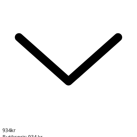
934
kr
Butikspris:
934 kr
,