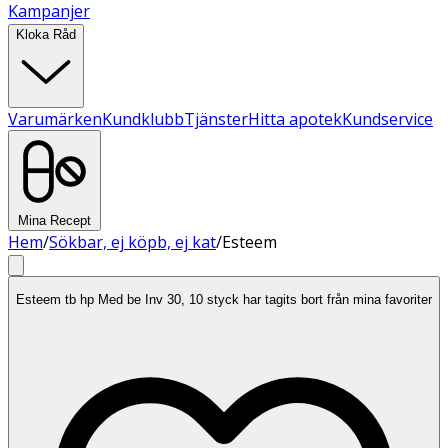
Kampanjer
Kloka Råd
Varumärken
Kundklubb
Tjänster
Hitta apotek
Kundservice
Mina Recept
Hem
/
Sökbar, ej köpb, ej kat
/
Esteem
Esteem tb hp Med be Inv 30, 10 styck har tagits bort från mina favoriter