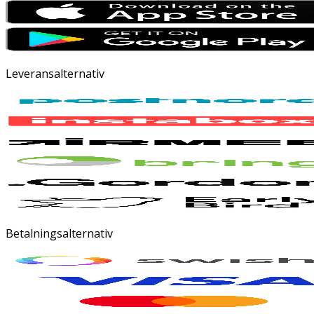
Leveransalternativ
Betalningsalternativ