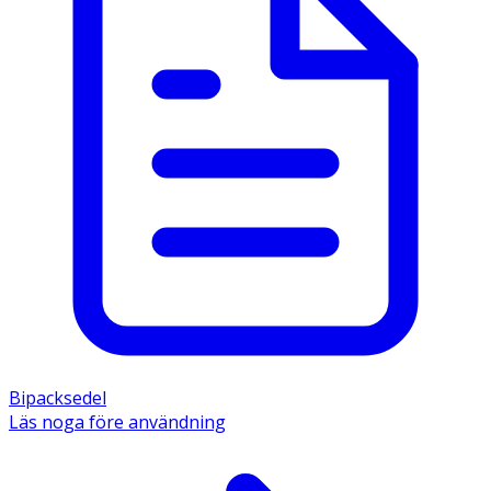
Bipacksedel
Läs noga före användning