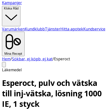
Kampanjer
Kloka Råd
Varumärken
Kundklubb
Tjänster
Hitta apotek
Kundservice
Mina Recept
Hem
/
Sökbar, ej köpb, ej kat
/
Esperoct
Läkemedel
Esperoct, pulv och vätska
till inj-vätska, lösning 1000
IE, 1 styck