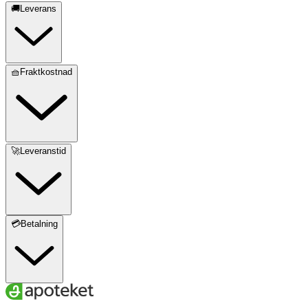
🚚Leverans
🧺Fraktkostnad
🚀Leveranstid
💳Betalning