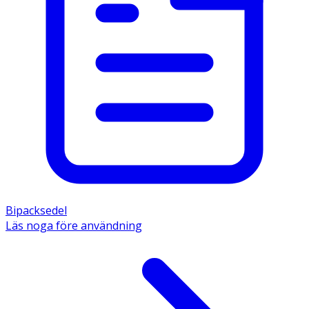
Bipacksedel
Läs noga före användning