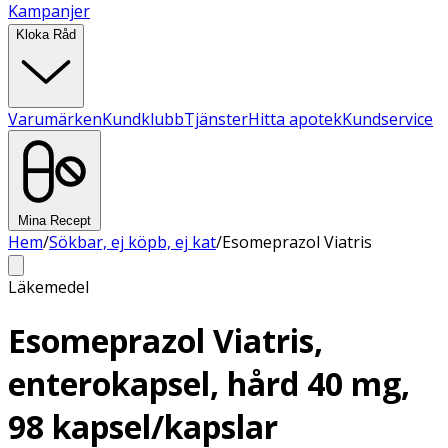
Kampanjer
Kloka Råd
Varumärken
Kundklubb
Tjänster
Hitta apotek
Kundservice
Mina Recept
Hem
/
Sökbar, ej köpb, ej kat
/
Esomeprazol Viatris
Läkemedel
Esomeprazol Viatris,
enterokapsel, hård 40 mg,
98 kapsel/kapslar