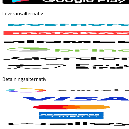
Leveransalternativ
Betalningsalternativ