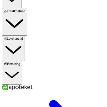
🧺Fraktkostnad
🚀Leveranstid
💳Betalning