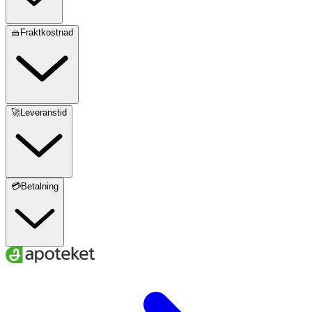
🧺Fraktkostnad
🚀Leveranstid
💳Betalning