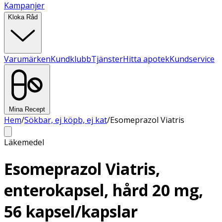
Kampanjer
Kloka Råd
Varumärken
Kundklubb
Tjänster
Hitta apotek
Kundservice
Mina Recept
Hem
/
Sökbar, ej köpb, ej kat
/
Esomeprazol Viatris
Läkemedel
Esomeprazol Viatris,
enterokapsel, hård 20 mg,
56 kapsel/kapslar