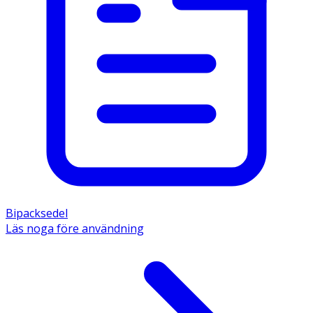
Bipacksedel
Läs noga före användning