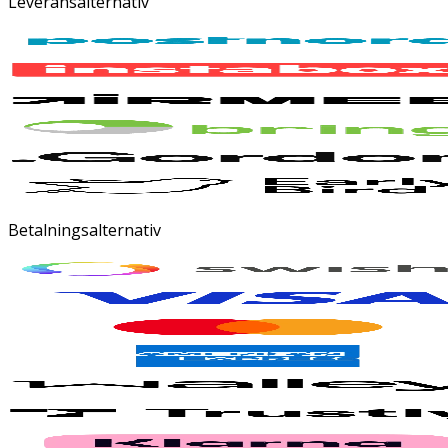
Leveransalternativ
Betalningsalternativ