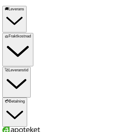
🚚Leverans
🧺Fraktkostnad
🚀Leveranstid
💳Betalning