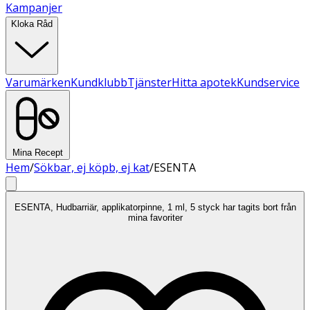
Kampanjer
Kloka Råd
Varumärken
Kundklubb
Tjänster
Hitta apotek
Kundservice
Mina Recept
Hem
/
Sökbar, ej köpb, ej kat
/
ESENTA
ESENTA, Hudbarriär, applikatorpinne, 1 ml, 5 styck har tagits bort från
mina favoriter