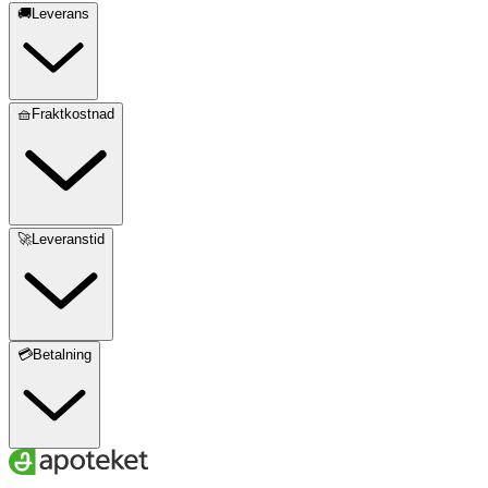
🚚Leverans
🧺Fraktkostnad
🚀Leveranstid
💳Betalning