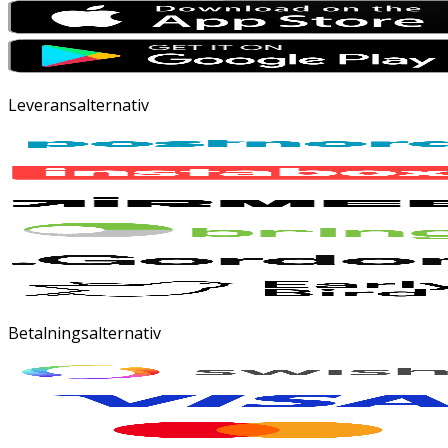
Leveransalternativ
Betalningsalternativ