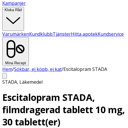
Kampanjer
Kloka Råd
Varumärken
Kundklubb
Tjänster
Hitta apotek
Kundservice
Mina Recept
Hem
/
Sökbar, ej köpb, ej kat
/
Escitalopram STADA
STADA
,
Läkemedel
Escitalopram STADA,
filmdragerad tablett 10 mg,
30 tablett(er)