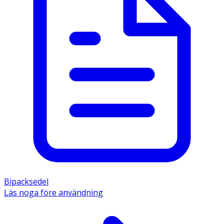
Bipacksedel
Läs noga före användning