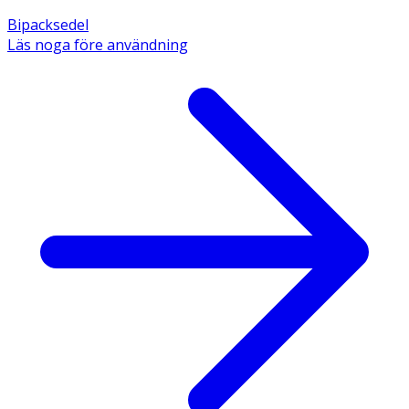
Bipacksedel
Läs noga före användning