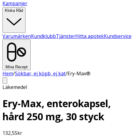
Kampanjer
Kloka Råd
Varumärken
Kundklubb
Tjänster
Hitta apotek
Kundservice
Mina Recept
Hem
/
Sökbar, ej köpb, ej kat
/
Ery-Max®
Läkemedel
Ery-Max, enterokapsel,
hård 250 mg, 30 styck
132,55
kr