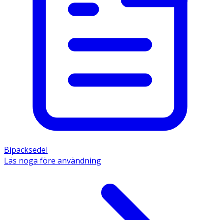
Bipacksedel
Läs noga före användning