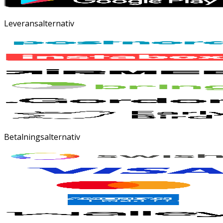
Leveransalternativ
Betalningsalternativ