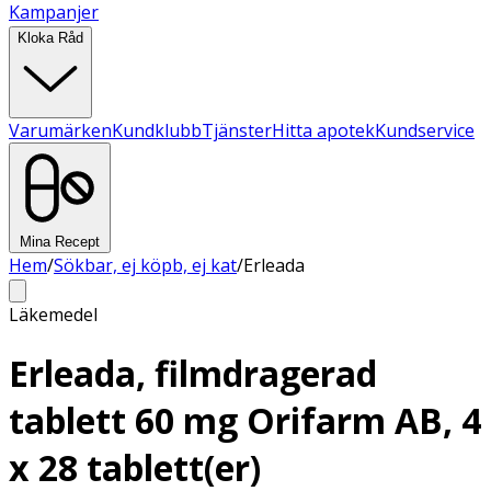
Kampanjer
Kloka Råd
Varumärken
Kundklubb
Tjänster
Hitta apotek
Kundservice
Mina Recept
Hem
/
Sökbar, ej köpb, ej kat
/
Erleada
Läkemedel
Erleada, filmdragerad
tablett 60 mg Orifarm AB, 4
x 28 tablett(er)