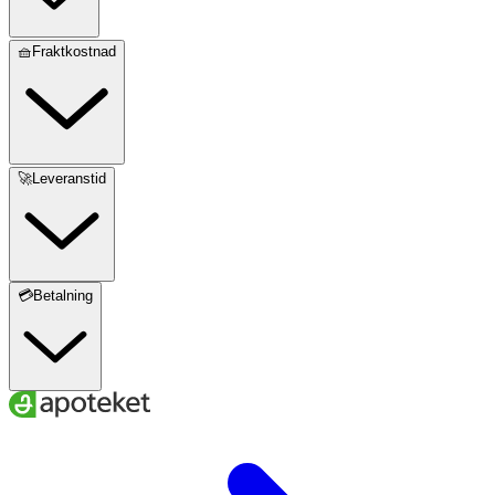
🧺Fraktkostnad
🚀Leveranstid
💳Betalning