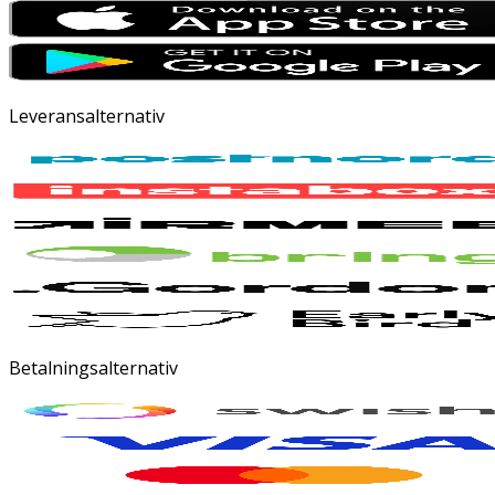
Leveransalternativ
Betalningsalternativ