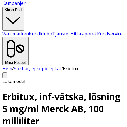
Kampanjer
Kloka Råd
Varumärken
Kundklubb
Tjänster
Hitta apotek
Kundservice
Mina Recept
Hem
/
Sökbar, ej köpb, ej kat
/
Erbitux
Läkemedel
Erbitux, inf-vätska, lösning
5 mg/ml Merck AB, 100
milliliter