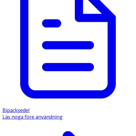
Bipacksedel
Läs noga före användning