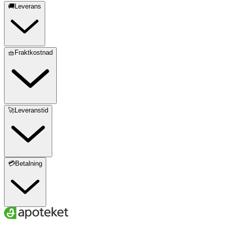
🚚Leverans
🧺Fraktkostnad
🚀Leveranstid
💳Betalning