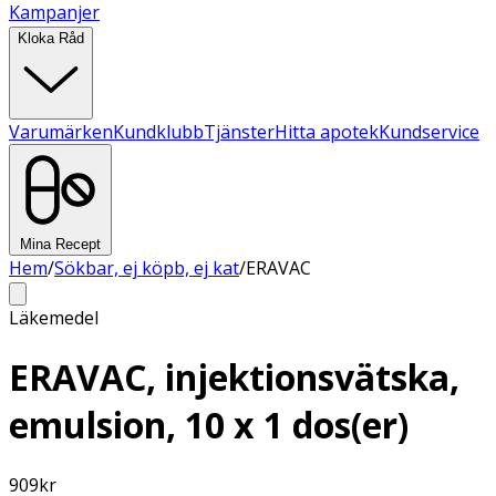
Kampanjer
Kloka Råd
Varumärken
Kundklubb
Tjänster
Hitta apotek
Kundservice
Mina Recept
Hem
/
Sökbar, ej köpb, ej kat
/
ERAVAC
Läkemedel
ERAVAC, injektionsvätska,
emulsion, 10 x 1 dos(er)
909
kr