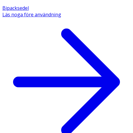
Bipacksedel
Läs noga före användning