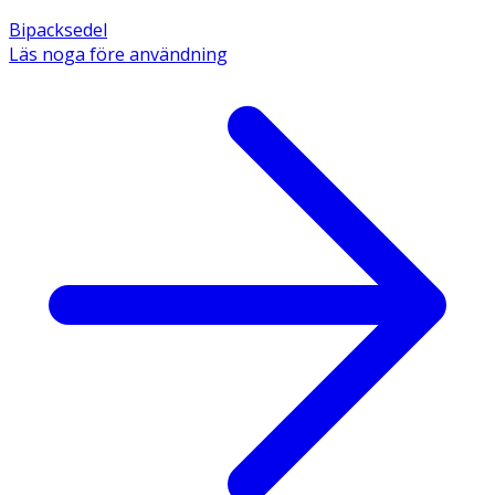
Bipacksedel
Läs noga före användning