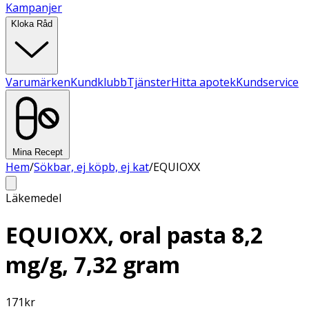
Kampanjer
Kloka Råd
Varumärken
Kundklubb
Tjänster
Hitta apotek
Kundservice
Mina Recept
Hem
/
Sökbar, ej köpb, ej kat
/
EQUIOXX
Läkemedel
EQUIOXX, oral pasta 8,2
mg/g, 7,32 gram
171
kr