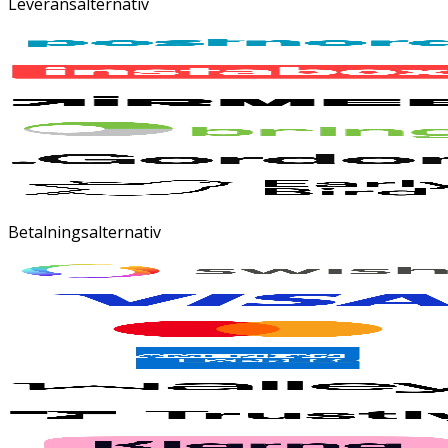
Leveransalternativ
Betalningsalternativ