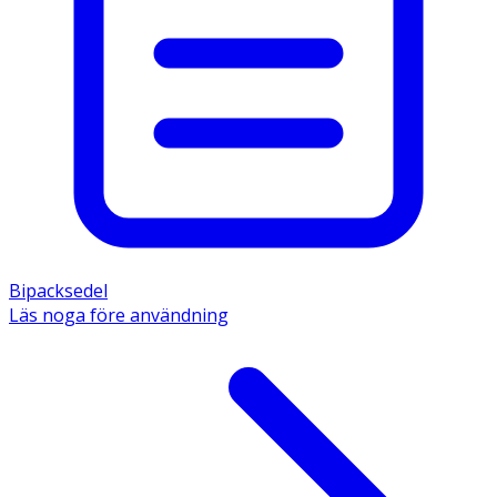
Bipacksedel
Läs noga före användning