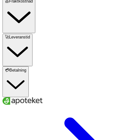
🧺Fraktkostnad
🚀Leveranstid
💳Betalning