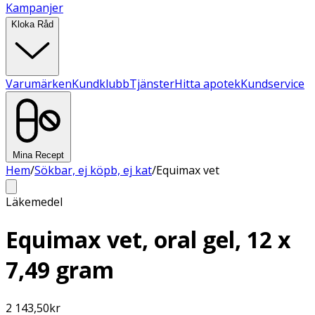
Kampanjer
Kloka Råd
Varumärken
Kundklubb
Tjänster
Hitta apotek
Kundservice
Mina Recept
Hem
/
Sökbar, ej köpb, ej kat
/
Equimax vet
Läkemedel
Equimax vet, oral gel, 12 x
7,49 gram
2 143,50
kr