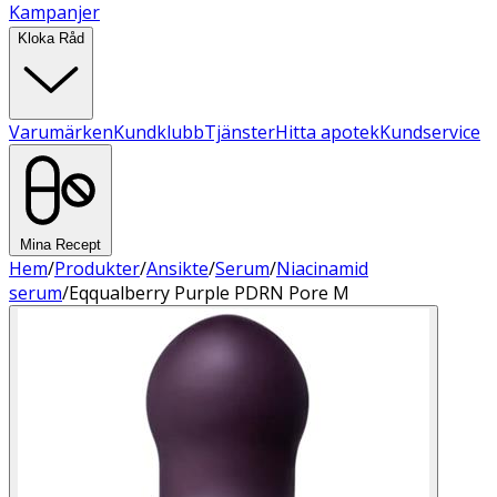
Kampanjer
Kloka Råd
Varumärken
Kundklubb
Tjänster
Hitta apotek
Kundservice
Mina Recept
Hem
/
Produkter
/
Ansikte
/
Serum
/
Niacinamid
serum
/
Eqqualberry Purple PDRN Pore M