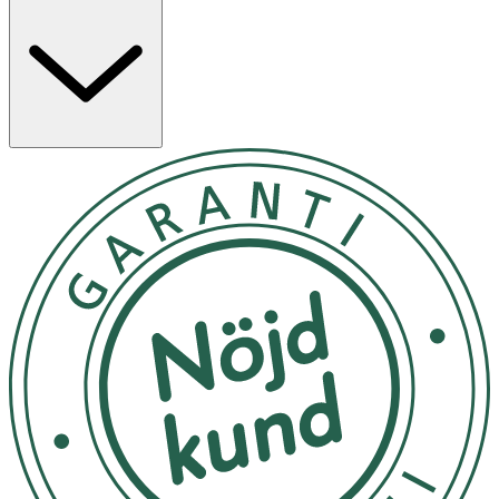
Regelbunden användning ger en slätare, återfuktad och
mer balanserad hud med ungdomlig lyster.
Applicera några droppar på rengjord hud morgon
och/eller kväll och massera försiktigt in tills serumet
absorberats. Kan användas ensam eller under dag- eller
nattkräm. Undvik ögonområdet.
Endast för utvärtes bruk. Undvik kontakt med ögonen.
Om någon biverkning uppstår, sluta använda produkten.
Rådfråga din läkare om tillståndet kvarstår
OK för gravida och ammande:
Ja
Ingredienser:
Aqua/Water/Eau, Butylene Glycol, Glycereth‑26,
Niacinamide, Glycerin, Oryza Sativa (Rice) Bran Water,
Methylpropanediol, Propylene Glycol Dibenzoate,
Polyglycerin‑3, 1,2‑Hexanediol, C14‑22 Alcohols,