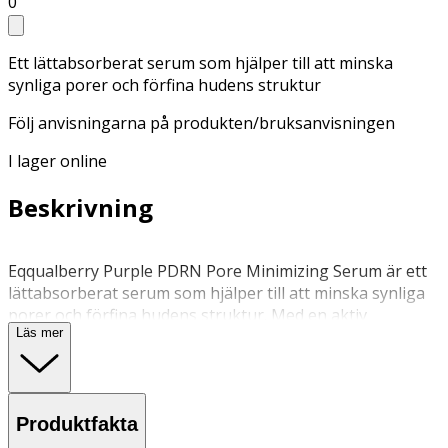
0
Ett lättabsorberat serum som hjälper till att minska
synliga porer och förfina hudens struktur
Följ anvisningarna på produkten/bruksanvisningen
I lager online
Beskrivning
Eqqualberry Purple PDRN Pore Minimizing Serum är ett
lättabsorberat serum som hjälper till att minska synliga
porer och förfina hudens struktur. Med en aktiv
Läs mer
blandning av PDRN, niacinamid och PHA bidrar det till en
jämnare hudton och en klarare lyster. Formulan är
berikad med hyaluronsyra, ceramider och panthenol för
att återfukta, stärka hudbarriären och lugna huden.
Produktfakta
Risextrakt och andra vårdande ingredienser stöder
hudens naturliga balans och förnyelseprocess.