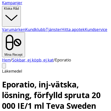
Kampanjer
Kloka Råd
Varumärken
Kundklubb
Tjänster
Hitta apotek
Kundservice
Mina Recept
Hem
/
Sökbar, ej köpb, ej kat
/
Eporatio
Läkemedel
Eporatio, inj-vätska,
lösning, förfylld spruta 20
000 IE/1 ml Teva Sweden