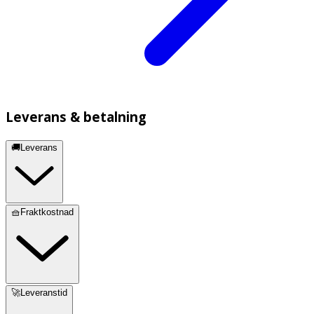
Leverans & betalning
🚚Leverans
🧺Fraktkostnad
🚀Leveranstid