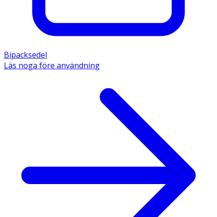
Bipacksedel
Läs noga före användning