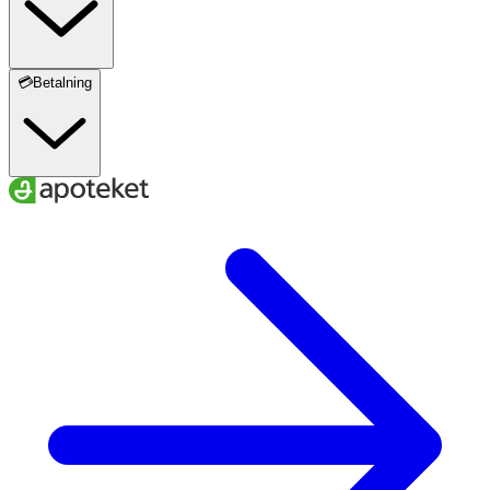
💳Betalning