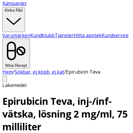
Kampanjer
Kloka Råd
Varumärken
Kundklubb
Tjänster
Hitta apotek
Kundservice
Mina Recept
Hem
/
Sökbar, ej köpb, ej kat
/
Epirubicin Teva
Läkemedel
Epirubicin Teva, inj-/inf-
vätska, lösning 2 mg/ml, 75
milliliter