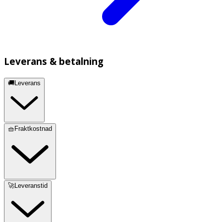
Leverans & betalning
🚚Leverans
🧺Fraktkostnad
🚀Leveranstid