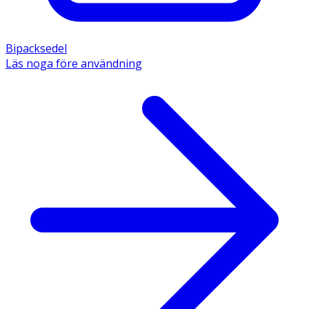
Bipacksedel
Läs noga före användning