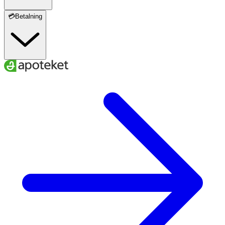
💳Betalning