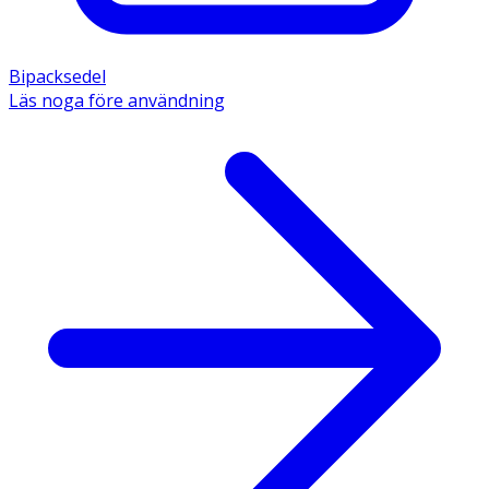
Bipacksedel
Läs noga före användning