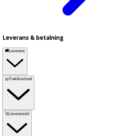
Leverans & betalning
🚚Leverans
🧺Fraktkostnad
🚀Leveranstid