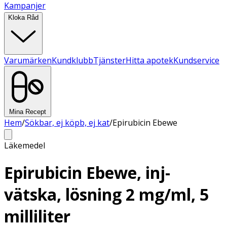
Kampanjer
Kloka Råd
Varumärken
Kundklubb
Tjänster
Hitta apotek
Kundservice
Mina Recept
Hem
/
Sökbar, ej köpb, ej kat
/
Epirubicin Ebewe
Läkemedel
Epirubicin Ebewe, inj-
vätska, lösning 2 mg/ml, 5
milliliter