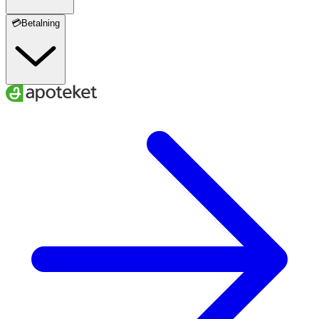
💳Betalning