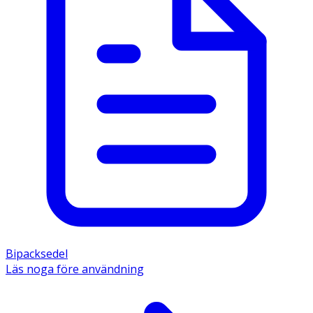
Bipacksedel
Läs noga före användning