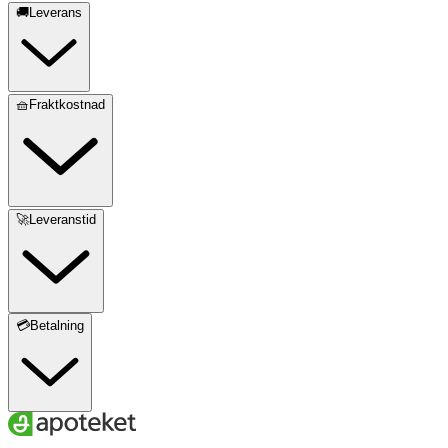
🚚Leverans
🧺Fraktkostnad
🚀Leveranstid
💳Betalning