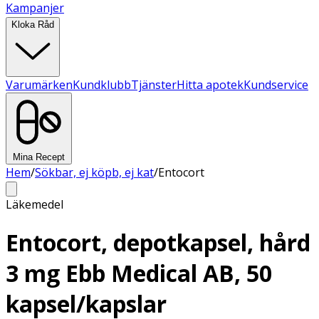
Kampanjer
Kloka Råd
Varumärken
Kundklubb
Tjänster
Hitta apotek
Kundservice
Mina Recept
Hem
/
Sökbar, ej köpb, ej kat
/
Entocort
Läkemedel
Entocort, depotkapsel, hård
3 mg Ebb Medical AB, 50
kapsel/kapslar