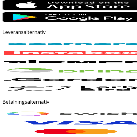
Leveransalternativ
Betalningsalternativ