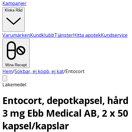
Kampanjer
Kloka Råd
Varumärken
Kundklubb
Tjänster
Hitta apotek
Kundservice
Mina Recept
Hem
/
Sökbar, ej köpb, ej kat
/
Entocort
Läkemedel
Entocort, depotkapsel, hård
3 mg Ebb Medical AB, 2 x 50
kapsel/kapslar