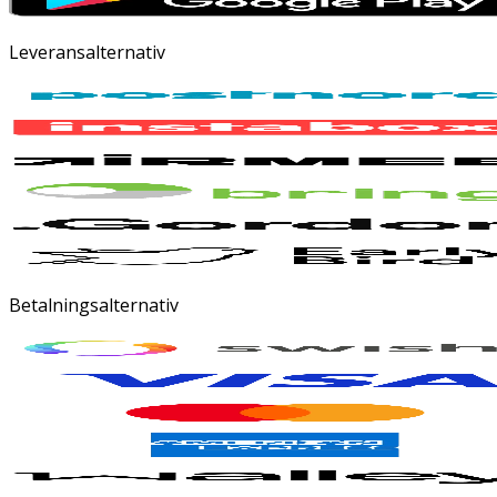
Leveransalternativ
Betalningsalternativ