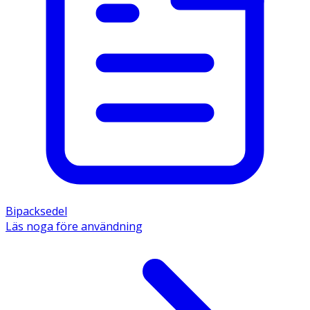
Bipacksedel
Läs noga före användning