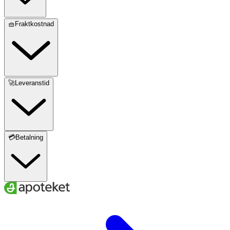
🧺Fraktkostnad
🚀Leveranstid
💳Betalning