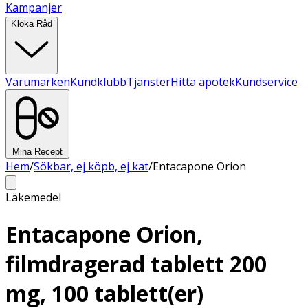
Kampanjer
Kloka Råd
Varumärken
Kundklubb
Tjänster
Hitta apotek
Kundservice
Mina Recept
Hem
/
Sökbar, ej köpb, ej kat
/
Entacapone Orion
Läkemedel
Entacapone Orion,
filmdragerad tablett 200
mg, 100 tablett(er)