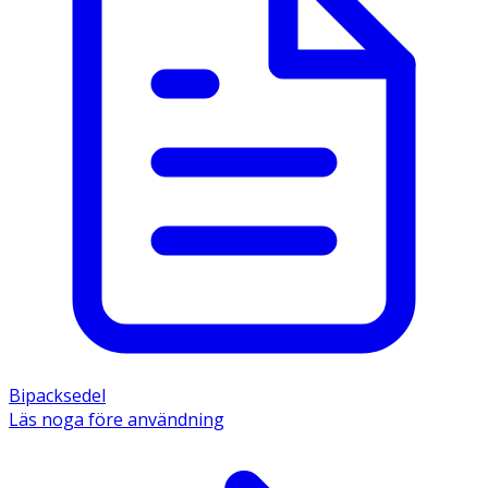
Bipacksedel
Läs noga före användning