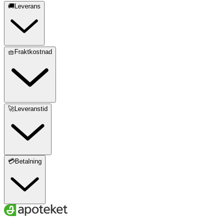
🚚Leverans
🧺Fraktkostnad
🚀Leveranstid
💳Betalning