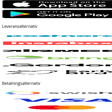
Leveransalternativ
Betalningsalternativ