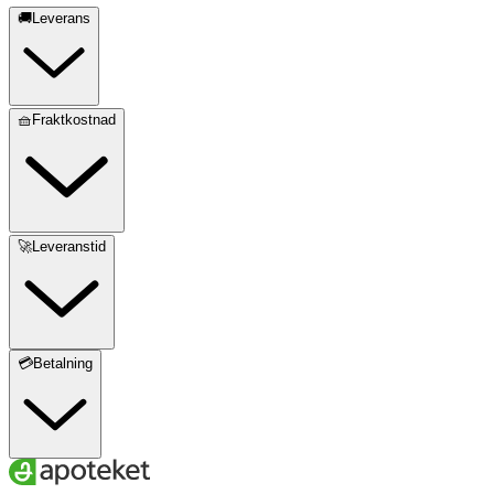
🚚Leverans
🧺Fraktkostnad
🚀Leveranstid
💳Betalning