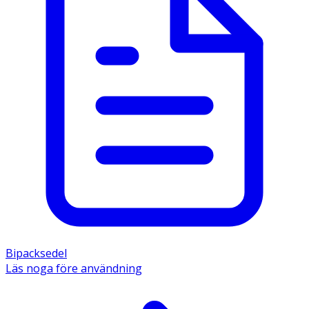
Bipacksedel
Läs noga före användning