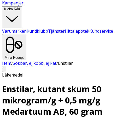
Kampanjer
Kloka Råd
Varumärken
Kundklubb
Tjänster
Hitta apotek
Kundservice
Mina Recept
Hem
/
Sökbar, ej köpb, ej kat
/
Enstilar
Läkemedel
Enstilar, kutant skum 50
mikrogram/g + 0,5 mg/g
Medartuum AB, 60 gram