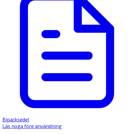
Bipacksedel
Läs noga före användning