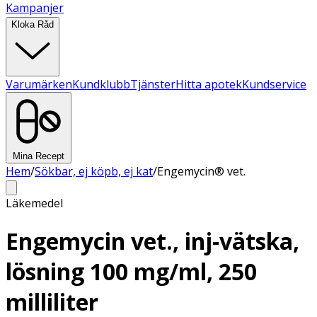
Kampanjer
Kloka Råd
Varumärken
Kundklubb
Tjänster
Hitta apotek
Kundservice
Mina Recept
Hem
/
Sökbar, ej köpb, ej kat
/
Engemycin® vet.
Läkemedel
Engemycin vet., inj-vätska,
lösning 100 mg/ml, 250
milliliter