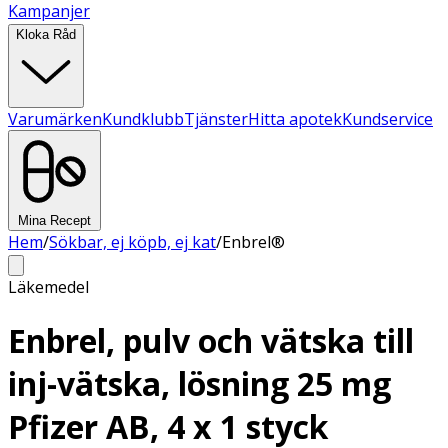
Kampanjer
Kloka Råd
Varumärken
Kundklubb
Tjänster
Hitta apotek
Kundservice
Mina Recept
Hem
/
Sökbar, ej köpb, ej kat
/
Enbrel®
Läkemedel
Enbrel, pulv och vätska till
inj-vätska, lösning 25 mg
Pfizer AB, 4 x 1 styck