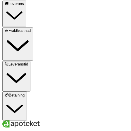
🚚Leverans
🧺Fraktkostnad
🚀Leveranstid
💳Betalning