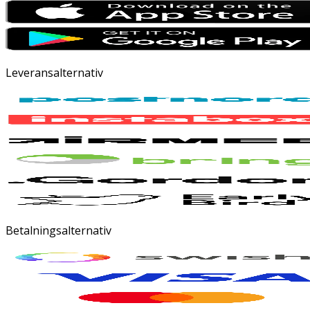
Leveransalternativ
Betalningsalternativ