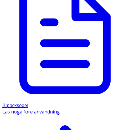
Bipacksedel
Läs noga före användning