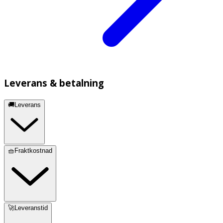
Leverans & betalning
🚚Leverans
🧺Fraktkostnad
🚀Leveranstid