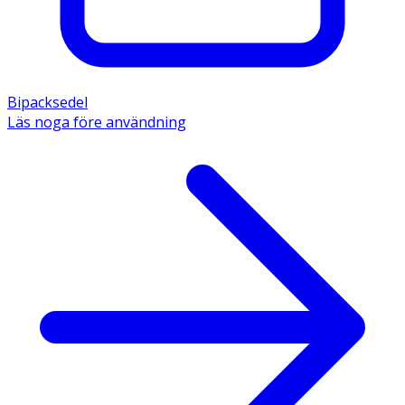
Bipacksedel
Läs noga före användning