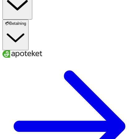
💳Betalning