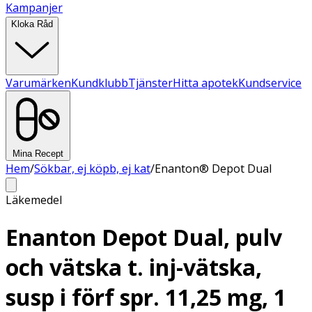
Kampanjer
Kloka Råd
Varumärken
Kundklubb
Tjänster
Hitta apotek
Kundservice
Mina Recept
Hem
/
Sökbar, ej köpb, ej kat
/
Enanton® Depot Dual
Läkemedel
Enanton Depot Dual, pulv
och vätska t. inj-vätska,
susp i förf spr. 11,25 mg, 1