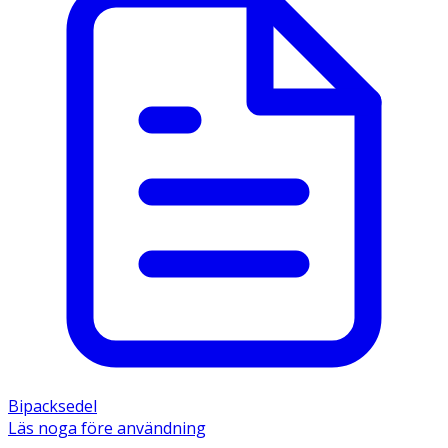
Bipacksedel
Läs noga före användning