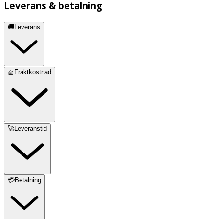
Leverans & betalning
🚚Leverans
🧺Fraktkostnad
🚀Leveranstid
💳Betalning