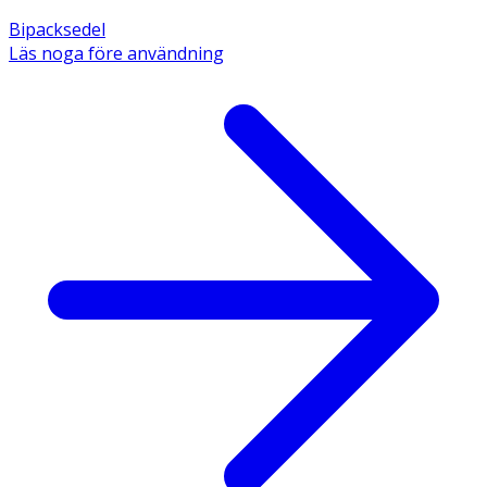
Bipacksedel
Läs noga före användning