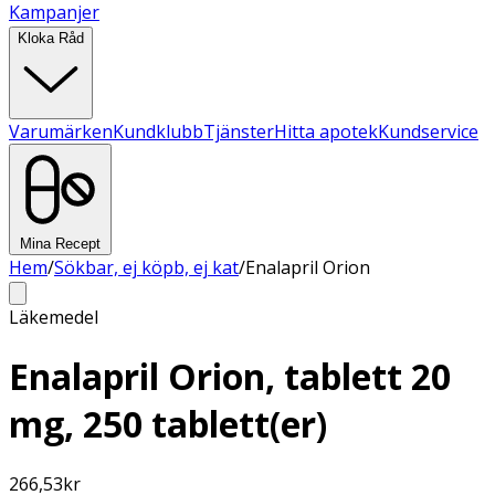
Kampanjer
Kloka Råd
Varumärken
Kundklubb
Tjänster
Hitta apotek
Kundservice
Mina Recept
Hem
/
Sökbar, ej köpb, ej kat
/
Enalapril Orion
Läkemedel
Enalapril Orion, tablett 20
mg, 250 tablett(er)
266,53
kr