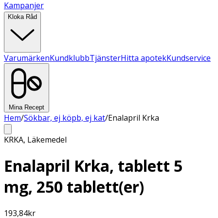
Kampanjer
Kloka Råd
Varumärken
Kundklubb
Tjänster
Hitta apotek
Kundservice
Mina Recept
Hem
/
Sökbar, ej köpb, ej kat
/
Enalapril Krka
KRKA
,
Läkemedel
Enalapril Krka, tablett 5
mg, 250 tablett(er)
193,84
kr