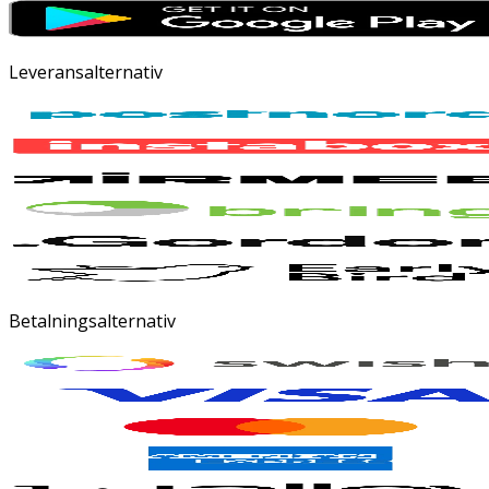
Leveransalternativ
Betalningsalternativ