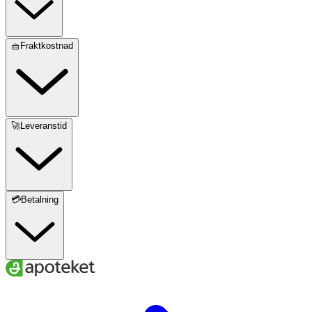
🧺Fraktkostnad
🚀Leveranstid
💳Betalning