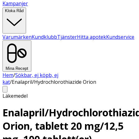
Kampanjer
Kloka Råd
Varumärken
Kundklubb
Tjänster
Hitta apotek
Kundservice
Mina Recept
Hem
/
Sökbar, ej köpb, ej
kat
/
Enalapril/Hydrochlorothiazide Orion
Läkemedel
Enalapril/Hydrochlorothiazi
Orion, tablett 20 mg/12,5