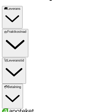
🚚Leverans
🧺Fraktkostnad
🚀Leveranstid
💳Betalning