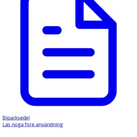
Bipacksedel
Läs noga före användning