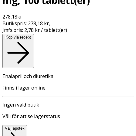
mg, 100 tablett(er)
278,18
kr
Butikspris:
278,18 kr
,
Jmfs.pris:
2,78 kr / tablett(er)
Köp via recept
Enalapril och diuretika
Finns i lager online
Ingen vald butik
Välj för att se lagerstatus
Välj apotek