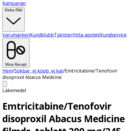
Kampanjer
Kloka Råd
Varumärken
Kundklubb
Tjänster
Hitta apotek
Kundservice
Mina Recept
Hem
/
Sökbar, ej köpb, ej kat
/
Emtricitabine/Tenofovir
disoproxil Abacus Medicine
Läkemedel
Emtricitabine/Tenofovir
disoproxil Abacus Medicine