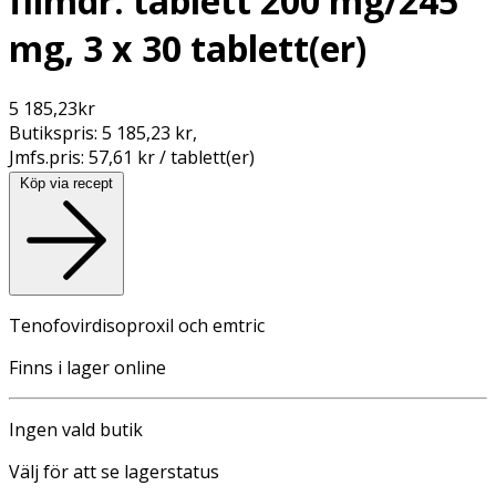
filmdr. tablett 200 mg/245
mg, 3 x 30 tablett(er)
5 185,23
kr
Butikspris:
5 185,23 kr
,
Jmfs.pris:
57,61 kr / tablett(er)
Köp via recept
Tenofovirdisoproxil och emtric
Finns i lager online
Ingen vald butik
Välj för att se lagerstatus