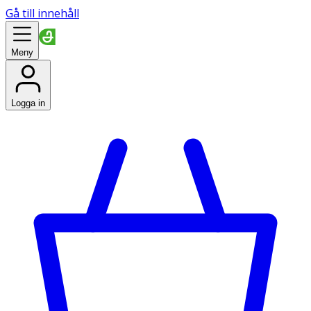
Gå till innehåll
Meny
Logga in