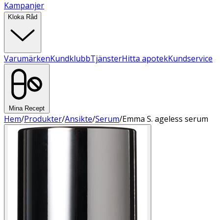
Kampanjer
Kloka Råd
Varumärken
Kundklubb
Tjänster
Hitta apotek
Kundservice
Mina Recept
Hem
/
Produkter
/
Ansikte
/
Serum
/
Emma S. ageless serum