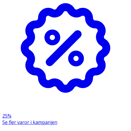
Ammonium Acryloyldimethyltaurate/VP Copolymer,
Squalane, Synthetic Fluorphlogopite, Olus Oil,
Biosaccharide Gum-1, Tocopheryl Acetate, Camelina
Sativa Seed Oil, Sodium Hyaluronate, Retinyl Palmitate,
Lecithin, Soy Isoflavones, Helianthus Annuus Seed Oil,
Spilanthes Achmella Flower Extract, Tocopherol, Beta-
Sitosterol, Glycine Soja Oil, Squalene, Sodium Benzoate,
Phenoxyethanol, Sorbic Acid, Lactic Acid, Citric Acid,
Alcohol, Parfum, Linalool, Hexyl Cinnamal.
25%
Se fler varor i kampanjen